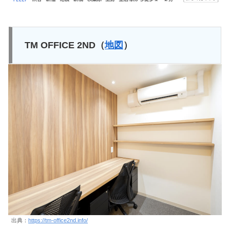
TM OFFICE 2ND（
地図
）
出典：
https://tm-office2nd.info/