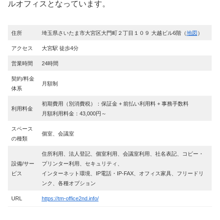
ルオフィスとなっています。
住所
埼玉県さいたま市大宮区大門町２丁目１０９ 大越ビル6階（
地図
）
アクセス
大宮駅 徒歩4分
営業時間
24時間
契約/料金
月額制
体系
初期費用（別消費税）：保証金 + 前払い利用料 + 事務手数料
利用料金
月額利用料金：43,000円～
スペース
個室、会議室
の種類
住所利用、法人登記、個室利用、会議室利用、社名表記、コピー・
設備/サー
プリンター利用、セキュリティ、
ビス
インターネット環境、IP電話・IP-FAX、オフィス家具、フリードリ
ンク、各種オプション
URL
https://tm-office2nd.info/