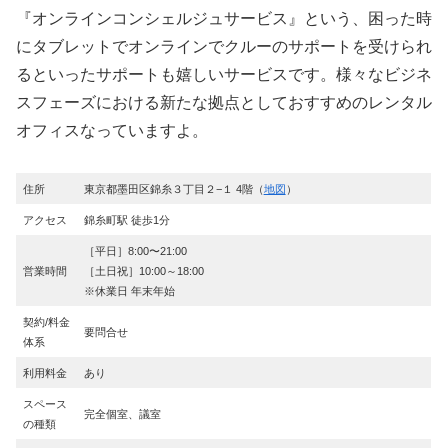
『オンラインコンシェルジュサービス』という、困った時
にタブレットでオンラインでクルーのサポートを受けられ
るといったサポートも嬉しいサービスです。様々なビジネ
スフェーズにおける新たな拠点としておすすめのレンタル
オフィスなっていますよ。
住所
東京都墨田区錦糸３丁目２−１ 4階（
地図
）
アクセス
錦糸町駅 徒歩1分
［平日］8:00〜21:00
営業時間
［土日祝］10:00～18:00
※休業日 年末年始
契約/料金
要問合せ
体系
利用料金
あり
スペース
完全個室、議室
の種類