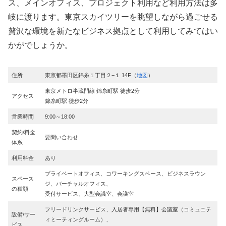
ス、メインオフィス、プロジェクト利用など利用方法は多
岐に渡ります。東京スカイツリーを眺望しながら過ごせる
贅沢な環境を新たなビジネス拠点として利用してみてはい
かがでしょうか。
住所
東京都墨田区錦糸１丁目２−１ 14F（
地図
）
東京メトロ半蔵門線 錦糸町駅 徒歩2分
アクセス
錦糸町駅 徒歩2分
営業時間
9:00～18:00
契約/料金
要問い合わせ
体系
利用料金
あり
プライベートオフィス、コワーキングスペース、ビジネスラウン
スペース
ジ、バーチャルオフィス、
の種類
受付サービス、大型会議室、会議室
フリードリンクサービス、入居者専用【無料】会議室（コミュニテ
設備/サー
ィミーティングルーム）、
ビス