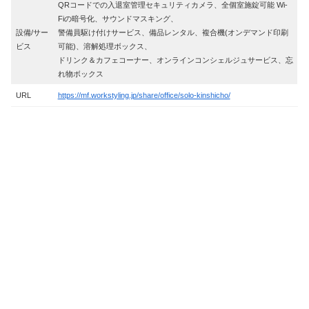
QRコードでの入退室管理セキュリティカメラ、全個室施錠可能 Wi-
Fiの暗号化、サウンドマスキング、
設備/サー
警備員駆け付けサービス、備品レンタル、複合機(オンデマンド印刷
ビス
可能)、溶解処理ボックス、
ドリンク＆カフェコーナー、オンラインコンシェルジュサービス、忘
れ物ボックス
URL
https://mf.workstyling.jp/share/office/solo-kinshicho/