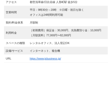
アクセス
都営浅草線/日比谷線 人形町駅 徒歩5分
平日：9時30分～20時 ※日曜・祝日を除く
営業時間
オフィスは24時間利用可能
契約/料金体系
月額制
［初期費用］保証金：30,000円、光熱費預り金：10,000円
利用料金
［月額賃料］77,000円〜82,000円
スペースの種類
レンタルオフィス、法人登記OK
設備/サービス
インターネット、複合機
URL
https://www.jsbusiness.jp/