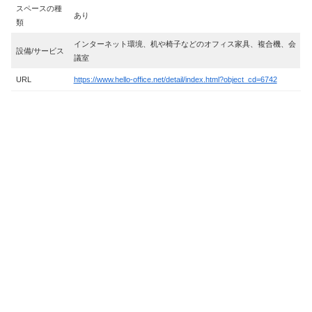
スペースの種
あり
類
インターネット環境、机や椅子などのオフィス家具、複合機、会
設備/サービス
議室
URL
https://www.hello-office.net/detail/index.html?object_cd=6742