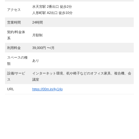
水天宮駅 2番出口 徒歩2分
アクセス
人形町駅 A2出口 徒歩10分
営業時間
24時間
契約/料金体
月額制
系
利用料金
39,000円 〜/月
スペースの種
あり
類
設備/サービ
インターネット環境、机や椅子などのオフィス家具、複合機、会
ス
議室
URL
https://00m.in/4y14o