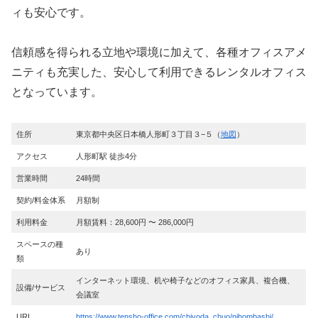
ィも安心です。
信頼感を得られる立地や環境に加えて、各種オフィスアメ
ニティも充実した、安心して利用できるレンタルオフィス
となっています。
住所
東京都中央区日本橋人形町３丁目３−５（
地図
）
アクセス
人形町駅 徒歩4分
営業時間
24時間
契約/料金体系
月額制
利用料金
月額賃料：28,600円 〜 286,000円
スペースの種
あり
類
インターネット環境、机や椅子などのオフィス家具、複合機、
設備/サービス
会議室
URL
https://www.tensho-office.com/chiyoda_chuo/nihombashi/