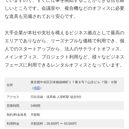
ていますので、すぐに仕事を開始することができる点も嬉
しいところです。会議室や、複合機などのオフィスに必要
な道具も完備されており安心です。
大手企業が本社や支社を構えるビジネス拠点として最高の
エリアでありながら、リーズナブルな価格で利用でき、個
人でのスタートアップから、法人のサテライトオフィス、
メインオフィス、プロジェクト利用など、様々なビジネス
フェーズに利用できるレンタルオフィスとなっています。
東京都中央区日本橋箱崎町１７番８号７山京ビル ７階・８階
住所
（
地図
）
アクセス
日比谷線・浅草線 人形町駅 徒歩9分
営業時間
24時間
契約/料金体系
月額制
利用料金
月額賃料：28,600円 〜 93,500円