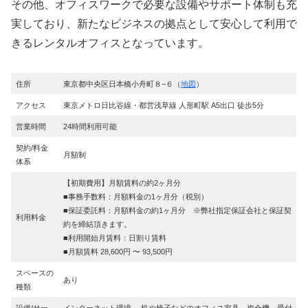
その他、オフィスワークで必要な設備やサポート体制も充
実しており、新たなビジネスの拠点として安心して利用で
きるレンタルオフィスとなっています。
住所
東京都中央区日本橋小舟町８−６（
地図
）
アクセス
東京メトロ日比谷線・都営浅草線 人形町駅 A5出口 徒歩5分
営業時間
24時間利用可能
契約/料金
月額制
体系
【初期費用】月額賃料の約2ヶ月分
■事務手数料：月額料金の1ヶ月分（税別）
■保証委託料：月額料金の約1ヶ月分 ※弊社指定保証会社と保証契
利用料金
約を締結頂きます。
■利用開始月賃料：日割り賃料
■月額賃料 28,600円 〜 93,500円
スペースの
あり
種類
設備/サー
インターネット環境 、机や椅子などのオフィス家具、複合機、受付