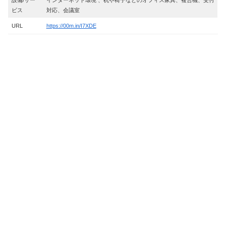
ビス
対応、会議室
URL
https://00m.in/I7XDE