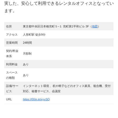
実した、安心して利用できるレンタルオフィスとなってい
ます。
住所
東京都中央区日本橋兜町５−１ 兜町第1平和ビル 3F（
地図
）
アクセス
人形町駅 徒歩9分
営業時間
24時間
契約/料金
月額制
体系
利用料金
あり
スペース
あり
の種類
設備/サー
インターネット環境 、机や椅子などのオフィス家具、複合機、受付
ビス
対応、秘書サービス、会議室
URL
https://00m.in/xyvSQ