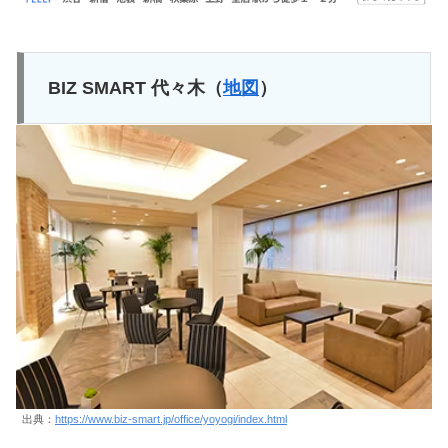
BIZ SMART 代々木（
地図
）
出典：
https://www.biz-smart.jp/office/yoyogi/index.html