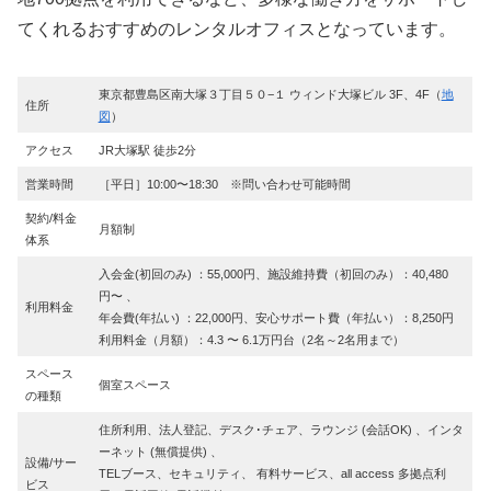
てくれるおすすめのレンタルオフィスとなっています。
東京都豊島区南大塚３丁目５０−１ ウィンド大塚ビル 3F、4F（
地
住所
図
）
アクセス
JR大塚駅 徒歩2分
営業時間
［平日］10:00〜18:30 ※問い合わせ可能時間
契約/料金
月額制
体系
入会金(初回のみ) ：55,000円、施設維持費（初回のみ）：40,480
円〜 、
利用料金
年会費(年払い) ：22,000円、安心サポート費（年払い）：8,250円
利用料金（月額）：4.3 〜 6.1万円台（2名～2名用まで）
スペース
個室スペース
の種類
住所利用、法人登記、デスク･チェア、ラウンジ (会話OK) 、インタ
ーネット (無償提供) 、
設備/サー
TELブース、セキュリティ、 有料サービス、all access 多拠点利
ビス