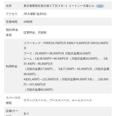
住所
東京都豊島区南大塚２丁目３８−１ リードシー大塚ビル（
地図
）
アクセス
JR大塚駅 徒歩5分
営業時間
24時間
契約/料金
従量料金、月額制
体系
コワーキング：FREE18,700円/月 EARLY 6,600円/月 DAY10,450円/
月
ブース：26,400円〜38,500円/月 月額共益費16,500円
ルーム：1名38,500円〜48,400円/月（月額共益費16,500円）、 2名
37,400円～85,800円/月
利用料金
（月額共益費27,500円）、 3名77,000円～92,400円/月（月額共益費
38,500円）、
4名81,400円～121,000円/月（月額共益費49,500円 5名）、126,500
円～147,400円/月
（月額共益費60,500円）
スペースの
ラウンジスペース、ブーススペース、ルームスペース
種類
設備/サー
あり
ビス