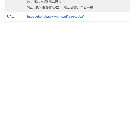
用、電話回線(電話機付) 、
電話回線(発着信転送) 、電話秘書、コピー機
URL
https://thehub.nex.works/office/otsuka/