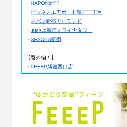
・
HAPON新宿
・
ビジネスエアポート新宿三丁目
・
モバフ新宿アイランド
・
JustCo新宿ミライナタワー
・
SPACES新宿
【番外編！】
・
FEEEP新宿西口店