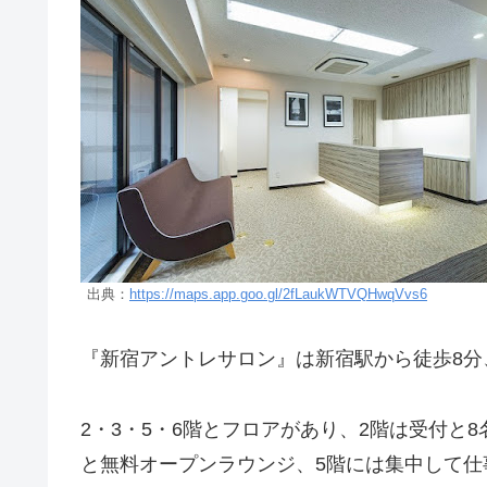
出典：
https://maps.app.goo.gl/2fLaukWTVQHwqVvs6
『新宿アントレサロン』は新宿駅から徒歩8分
2・3・5・6階とフロアがあり、2階は受付と
と無料オープンラウンジ、5階には集中して