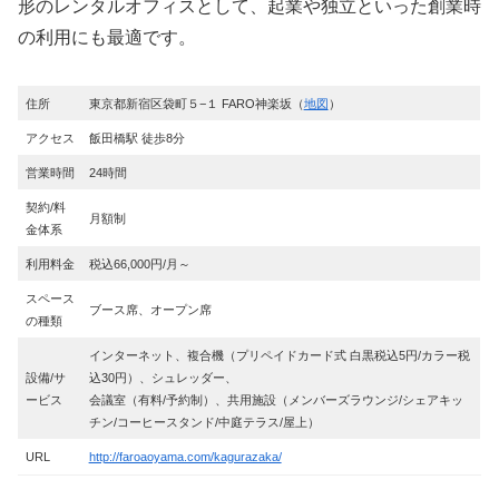
形のレンタルオフィスとして、起業や独立といった創業時
の利用にも最適です。
住所
東京都新宿区袋町５−１ FARO神楽坂（
地図
）
アクセス
飯田橋駅 徒歩8分
営業時間
24時間
契約/料
月額制
金体系
利用料金
税込66,000円/月～
スペース
ブース席、オープン席
の種類
インターネット、複合機（プリペイドカード式 白黒税込5円/カラー税
設備/サ
込30円）、シュレッダー、
ービス
会議室（有料/予約制）、共用施設（メンバーズラウンジ/シェアキッ
チン/コーヒースタンド/中庭テラス/屋上）
URL
http://faroaoyama.com/kagurazaka/