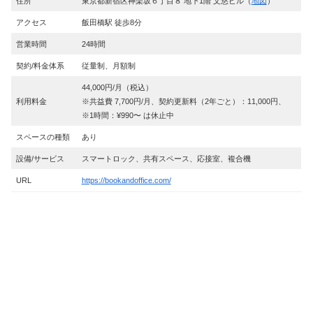
住所
東京都新宿区神楽坂６丁目８ 地下1階 文悠ビル（
地図
）
アクセス
飯田橋駅 徒歩8分
営業時間
24時間
契約/料金体系
従量制、月額制
44,000円/月（税込）
利用料金
※共益費 7,700円/月、契約更新料（2年ごと）：11,000円、
※1時間：¥990〜 は休止中
スペースの種類
あり
設備/サービス
スマートロック、共有スペース、応接室、複合機
URL
https://bookandoffice.com/