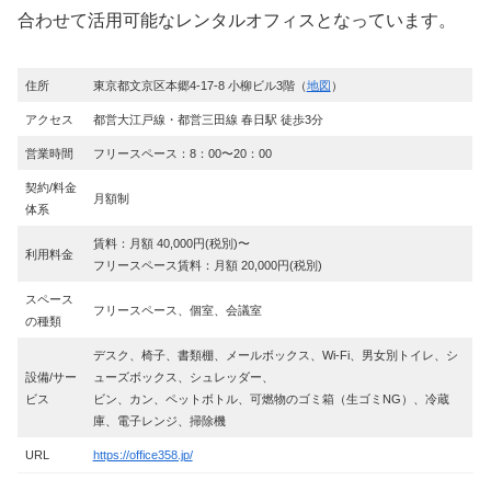
合わせて活用可能なレンタルオフィスとなっています。
住所
東京都文京区本郷4-17-8 小柳ビル3階（
地図
）
アクセス
都営大江戸線・都営三田線 春日駅 徒歩3分
営業時間
フリースペース：8：00〜20：00
契約/料金
月額制
体系
賃料：月額 40,000円(税別)〜
利用料金
フリースペース賃料：月額 20,000円(税別)
スペース
フリースペース、個室、会議室
の種類
デスク、椅子、書類棚、メールボックス、Wi-Fi、男女別トイレ、シ
設備/サー
ューズボックス、シュレッダー、
ビス
ビン、カン、ペットボトル、可燃物のゴミ箱（生ゴミNG）、冷蔵
庫、電子レンジ、掃除機
URL
https://office358.jp/