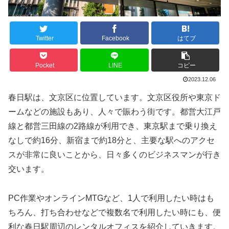
Twitter
Facebook
はてブ
Pocket
LINE
コピー
2023.12.06
春日駅は、文京区に位置しています。文京区役所や東京ド
ームなどの施設もあり、人々で賑わう街です。都営大江戸
線と都営三田線の2路線が利用でき、東京駅まで乗り換え
なしで約16分、新宿まで約18分と、主要な駅へのアクセ
スが非常に良いことから、日々多くのビジネスマンが行き
交います。
PC作業やオンラインMTGなど、1人で利用したい時はも
ちろん、打ち合わせなどで複数名で利用したい時にも、便
利な春日駅周辺のレンタルオフィスを紹介していきます。