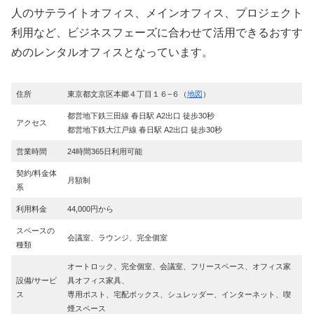
人のサテライトオフィス、メインオフィス、プロジェクト
利用など、ビジネスフェーズに合わせて活用できるおすす
めのレンタルオフィスとなっています。
住所
東京都文京区本郷４丁目１６−６（
地図
）
都営地下鉄三田線 春日駅 A2出口 徒歩30秒
アクセス
都営地下鉄大江戸線 春日駅 A2出口 徒歩30秒
営業時間
24時間365日利用可能
契約/料金体
月額制
系
利用料金
44,000円から
スペースの
会議室、ラウンジ、完全個室
種類
オートロック、完全個室、会議室、フリースペース、オフィス家
設備/サービ
具オフィス家具、
ス
専用ポスト、宅配ボックス、シュレッダー、インターネット、喫
煙スペース