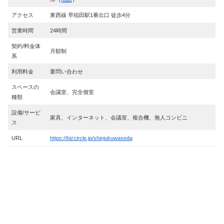
アクセス
東西線 早稲田駅1番出口 徒歩4分
営業時間
24時間
契約/料金体
月額制
系
利用料金
要問い合わせ
スペースの
会議室、完全個室
種類
設備/サービ
家具、インターネット、会議室、複合機、無人コンビニ
ス
URL
https://bizcircle.jp/shinjukuwaseda