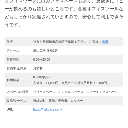
オフィスワークにはカフェスペースもあり、息抜きにコヒ
ーが飲めるのも嬉しいところです。各種オフィスツールな
どもしっかり完備されていますので、安心して利用できそ
うです。
住所
神奈川県川崎市高津区下作延１丁目１−７ 高津（
地図
）
アクセス
溝の口駅 徒歩2分
営業時間
6:00〜23:00
契約/料金体系
月額制
8,800円/月～
利用料金
入会金：11,000円、会員カード発行手数料：1,100円
スペースの種類
フリースペース、レンタルスペース、コワーキングスペース
設備/サービス
無線LAN、電源、複合機、ロッカー
URL
https://nokutica.com/